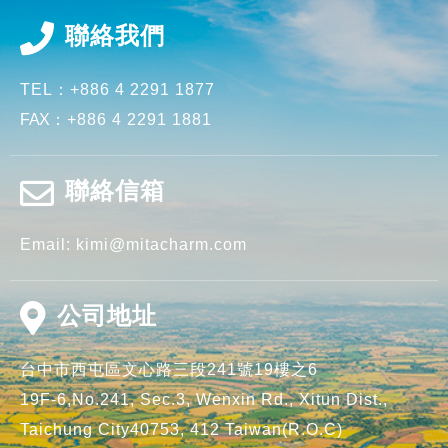
聯絡我們
TEL：
+886 4 2291 1877
FAX
：
+886 4 2291 1881
聯絡信箱
Email:
kimi@mitacharm.com
公司地址
台中市
西屯區
文心路三段241號19樓之6
19F-6,No.241, Sec.3, Wenxin Rd.,
Xitun Dist.,
Taichung City40753,
412
Taiwan(R.O.C)