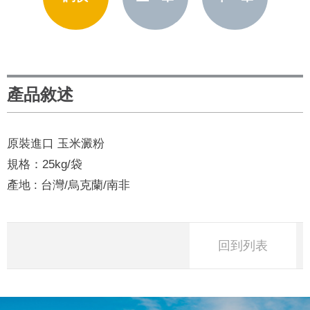
產品敘述
原裝進口 玉米澱粉
規格：25kg/袋
產地 : 台灣/烏克蘭/南非
回到列表