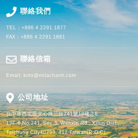
聯絡我們
TEL：
+886 4 2291 1877
FAX
：
+886 4 2291 1881
聯絡信箱
Email:
kimi@mitacharm.com
公司地址
台中市
西屯區
文心路三段241號19樓之6
19F-6,No.241, Sec.3, Wenxin Rd.,
Xitun Dist.,
Taichung City40753,
412
Taiwan(R.O.C)