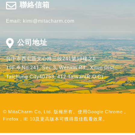
聯絡信箱
Email:
kimi@mitacharm.com
公司地址
台中市
西屯區
文心路三段241號19樓之6
19F-6,No.241, Sec.3, Wenxin Rd.,
Xitun Dist.,
Taichung City40753,
412
Taiwan(R.O.C)
© MitaCharm Co, Ltd. 版權所有。使用Google Chrome，
Firefox，IE 10及更高版本可獲得最佳觀看效果。