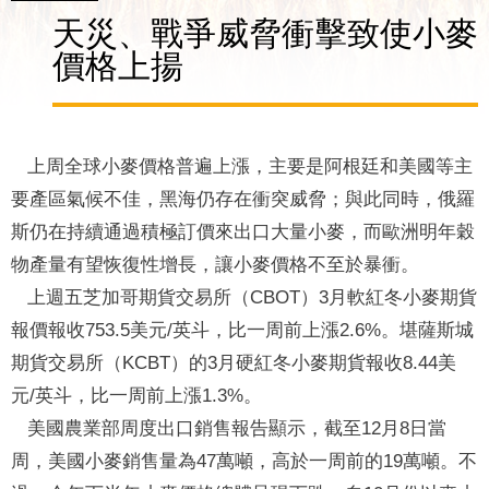
天災、戰爭威脅衝擊致使小麥
價格上揚
上周全球小麥價格普遍上漲，主要是阿根廷和美國等主
要產區氣候不佳，黑海仍存在衝突威脅；與此同時，俄羅
斯仍在持續通過積極訂價來出口大量小麥，而歐洲明年穀
物產量有望恢復性增長，讓小麥價格不至於暴衝。
上週五芝加哥期貨交易所（CBOT）3月軟紅冬小麥期貨
報價報收753.5美元/英斗，比一周前上漲2.6%。堪薩斯城
期貨交易所（KCBT）的3月硬紅冬小麥期貨報收8.44美
元/英斗，比一周前上漲1.3%。
美國農業部周度出口銷售報告顯示，截至12月8日當
周，美國小麥銷售量為47萬噸，高於一周前的19萬噸。不