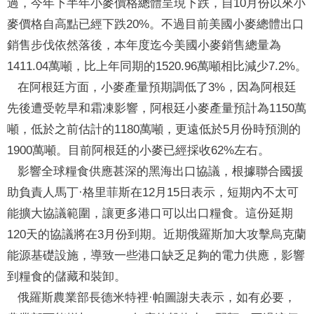
過，今年下半年小麥價格總體呈現下跌，自10月份以來小
麥價格自高點已經下跌20%。不過目前美國小麥總體出口
銷售步伐依然落後，本年度迄今美國小麥銷售總量為
1411.04萬噸，比上年同期的1520.96萬噸相比減少7.2%。
在阿根廷方面，小麥產量預期調低了3%，因為阿根廷
先後遭受乾旱和霜凍影響，阿根廷小麥產量預計為1150萬
噸，低於之前估計的1180萬噸，更遠低於5月份時預測的
1900萬噸。目前阿根廷的小麥已經採收62%左右。
影響全球糧食供應甚深的黑海出口協議，根據聯合國援
助負責人馬丁·格里菲斯在12月15日表示，短期內不太可
能擴大協議範圍，讓更多港口可以出口糧食。這份延期
120天的協議將在3月份到期。近期俄羅斯加大攻擊烏克蘭
能源基礎設施，導致一些港口缺乏足夠的電力供應，影響
到糧食的儲藏和裝卸。
俄羅斯農業部長德米特裡·帕圖謝夫表示，如有必要，