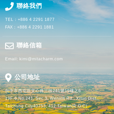
聯絡我們
TEL：
+886 4 2291 1877
FAX
：
+886 4 2291 1881
聯絡信箱
Email:
kimi@mitacharm.com
公司地址
台中市
西屯區
文心路三段241號19樓之6
19F-6,No.241, Sec.3, Wenxin Rd.,
Xitun Dist.,
Taichung City40753,
412
Taiwan(R.O.C)