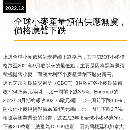
2022.12
全球小麥產量預估供應無虞，
價格應聲下跌
上週全球小麥價格呈現持續下跌格局，其中CBOT小麥價
格跌至2021年9月底以來的最低點，主要是因為黑海繼續
積極拋售小麥，而澳大利亞小麥產量創下歷史新高。
週五芝加哥期貨交易所（CBOT）3月軟紅冬小麥期貨價
收7.3425美元/英斗，比一周前下跌3.5%。Euronext的
2023年3月期約報收302.75歐元/噸，比一周前下跌1.6%；
阿根廷小麥現貨報價為394美元/噸，比一周前下跌2.7%。
根據美國農業部的報告，2022/23年度全球小麥供應預估
下修210萬噸，總量為10.569億噸，因為阿根廷和加拿大