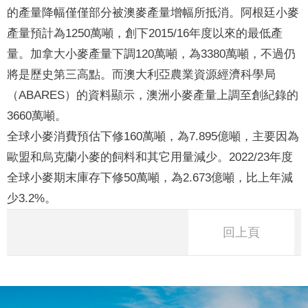
的產量降幅僅僅部分被澳麥產量增幅所抵消。阿根廷小麥
產量預計為1250萬噸，創下2015/16年度以來的最低產
量。加拿大小麥產量下調120萬噸，為3380萬噸，不過仍
將是歷史第三高點。而澳大利亞農業資源經濟科學局
（ABARES）的資料顯示，澳洲小麥產量上調至創紀錄的
3660萬噸。
全球小麥消費預估下修160萬噸，為7.895億噸，主要因為
歐盟和烏克蘭小麥的飼料和其它用量減少。2022/23年度
全球小麥期末庫存下修50萬噸，為2.673億噸，比上年減
少3.2%。
回上頁